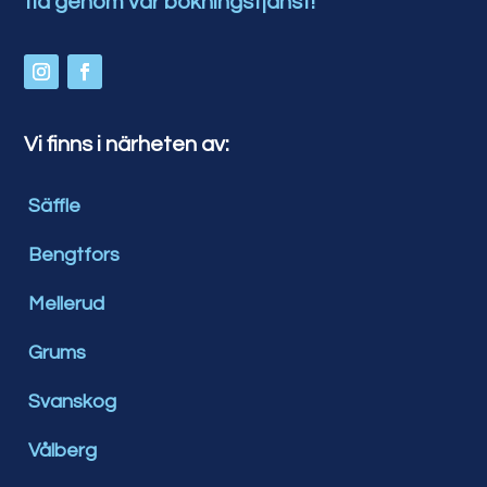
tid genom vår bokningstjänst!
Vi finns i närheten av:
Säffle
Bengtfors
Mellerud
Grums
Svanskog
Vålberg