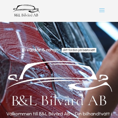
Videospelare
Vi vårdar & rengör
ditt fordon på bästa sätt
Välkommen till B&L Bilvård AB – Din bilhandtvätt i