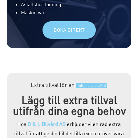
Asfaltsborttagning
Maskin vax
BOKA DIREKT
Extra tillval för en
fulländad bilvård
Lägg till extra tillval
utifrån dina egna behov
Hos
B & L Bilvård AB
erbjuder vi en rad extra
tillval för att ge din bil det lilla extra utöver våra