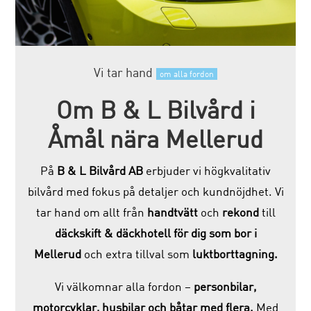
Vi tar hand
om alla fordon
Om B & L Bilvård i
Åmål nära Mellerud
På
B & L Bilvård AB
erbjuder vi högkvalitativ
bilvård med fokus på detaljer och kundnöjdhet. Vi
tar hand om allt från
handtvätt
och
rekond
till
däckskift & däckhotell för dig som bor i
Mellerud
och extra tillval som
luktborttagning.
Vi välkomnar alla fordon –
personbilar,
motorcyklar, husbilar och båtar med flera.
Med