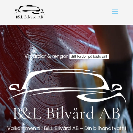
Videospelare
Vi vårdar & rengör
ditt fordon på bästa sätt
Välkommen till B&L Bilvård AB – Din bilhandtvätt i