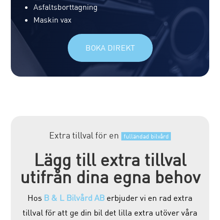
Asfaltsborttagning
Maskin vax
BOKA DIREKT
Extra tillval för en
fulländad bilvård
Lägg till extra tillval
utifrån dina egna behov
Hos
B & L Bilvård AB
erbjuder vi en rad extra
tillval för att ge din bil det lilla extra utöver våra