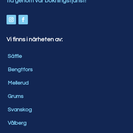
tid genom vår bokningstjänst!
Vi finns i närheten av:
Säffle
Bengtfors
Mellerud
Grums
Svanskog
Vålberg