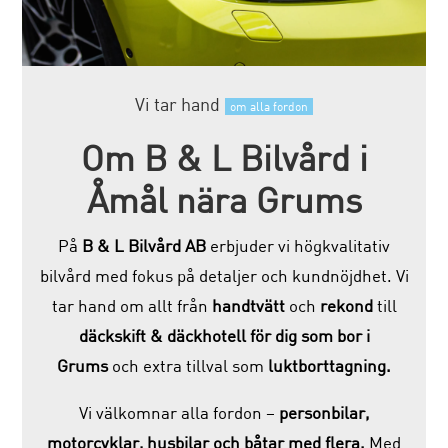
Vi tar hand
om alla fordon
Om B & L Bilvård i
Åmål nära Grums
På
B & L Bilvård AB
erbjuder vi högkvalitativ
bilvård med fokus på detaljer och kundnöjdhet. Vi
tar hand om allt från
handtvätt
och
rekond
till
däckskift & däckhotell för dig som bor i
Grums
och extra tillval som
luktborttagning.
Vi välkomnar alla fordon –
personbilar,
motorcyklar, husbilar och båtar med flera.
Med